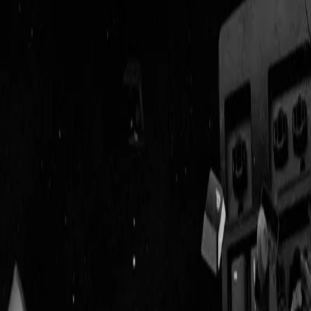
Geenstijl
Vlijmscherp en
ongefilterd nieuws