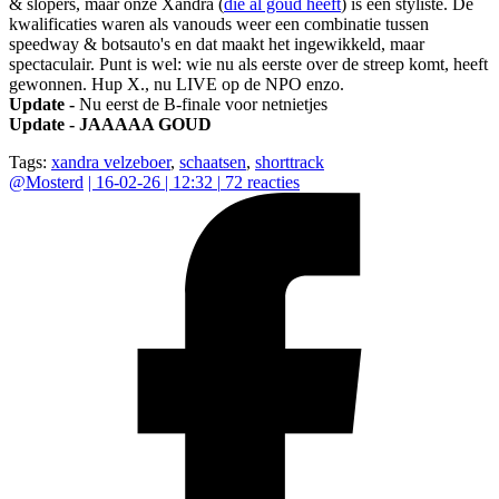
& slopers, maar onze Xandra (
die al goud heeft
) is een styliste. De
kwalificaties waren als vanouds weer een combinatie tussen
speedway & botsauto's en dat maakt het ingewikkeld, maar
spectaculair. Punt is wel: wie nu als eerste over de streep komt, heeft
gewonnen. Hup X., nu LIVE op de NPO enzo.
Update -
Nu eerst de B-finale voor netnietjes
Update - JAAAAA GOUD
Tags:
xandra velzeboer
,
schaatsen
,
shorttrack
@
Mosterd
|
16-02-26 | 12:32
|
72
reacties