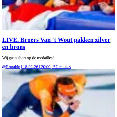
LIVE. Broers Van 't Wout pakken zilver
en brons
Wij gaan short op de medailles!
@
Ronaldo
|
18-02-26 | 20:00
|
57
reacties