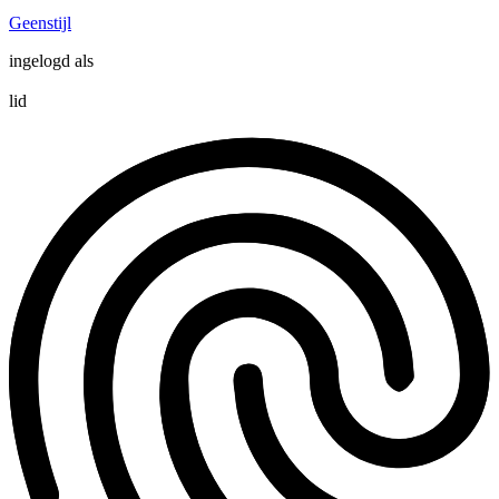
Geenstijl
ingelogd als
lid