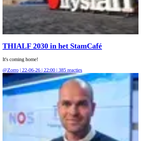
THIALF 2030 in het StamCafé
It's coming home!
@
Zorro
|
22-06-26 | 22:00
|
385
reacties