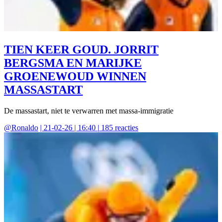
TIEN KEER GOUD. JORRIT
BERGSMA EN MARIJKE
GROENEWOUD WINNEN
MASSASTART
De massastart, niet te verwarren met massa-immigratie
@
Ronaldo
|
21-02-26 | 16:40
|
185
reacties