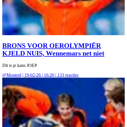
BRONS VOOR OEROLYMPIËR
KJELD NUIS, Wennemars net niet
Dit is je kans JOEP
@
Mosterd
|
19-02-26 | 16:20
|
133
reacties