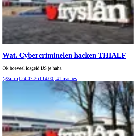
Wat. Cybercriminelen hacken THIALF
Ok hoeveel losgeld IJS je haha
@
Zorro
|
24-07-26 | 14:00
|
41
reacties