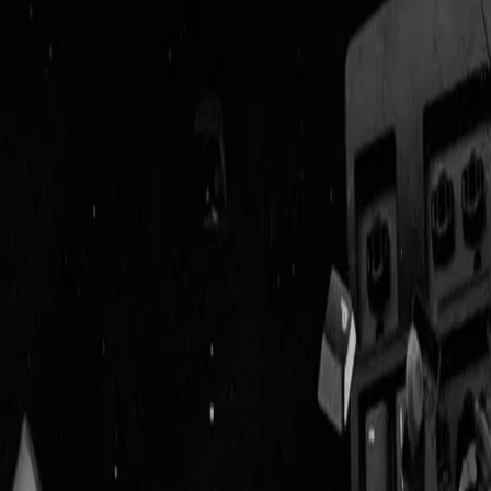
Geenstijl
Vlijmscherp en
ongefilterd nieuws