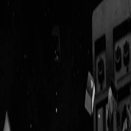
Geenstijl
Vlijmscherp en
ongefilterd nieuws