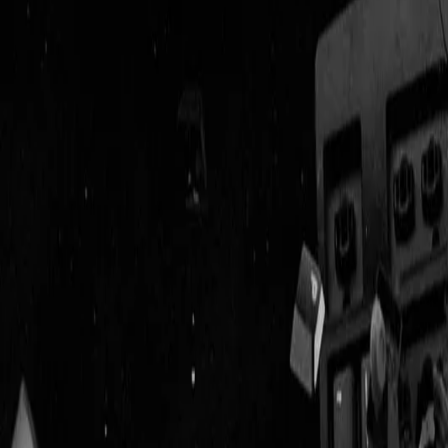
Geenstijl
Vlijmscherp en
ongefilterd nieuws