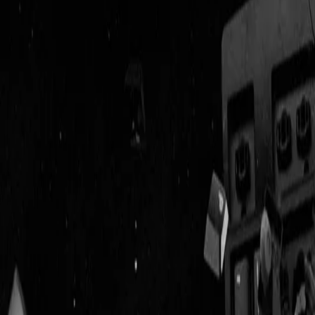
Geenstijl
Vlijmscherp en
ongefilterd nieuws