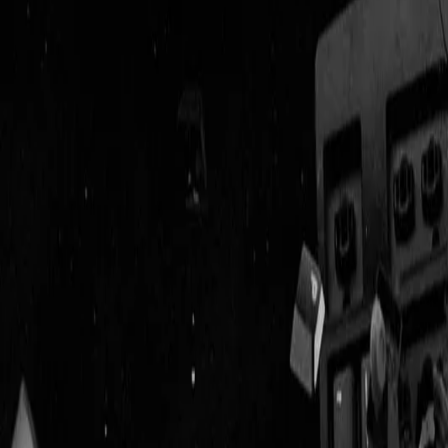
Geenstijl
Vlijmscherp en
ongefilterd nieuws