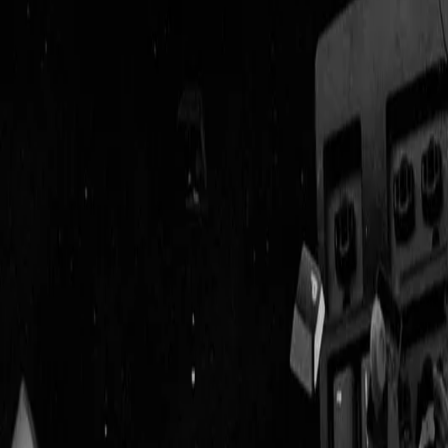
Geenstijl
Vlijmscherp en
ongefilterd nieuws