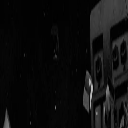
Geenstijl
Vlijmscherp en
ongefilterd nieuws