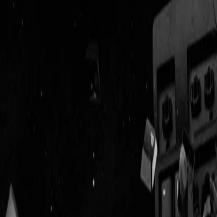
Geenstijl
Vlijmscherp en
ongefilterd nieuws