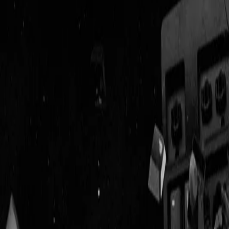
Geenstijl
Vlijmscherp en
ongefilterd nieuws