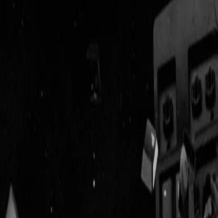
Geenstijl
Vlijmscherp en
ongefilterd nieuws