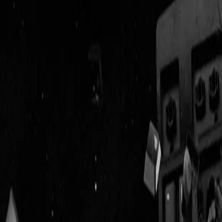
Geenstijl
Vlijmscherp en
ongefilterd nieuws