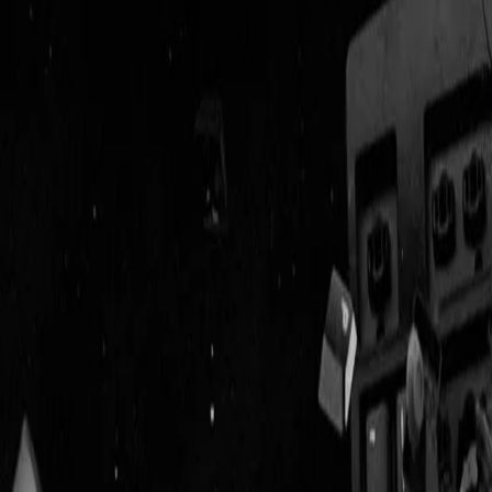
Geenstijl
Vlijmscherp en
ongefilterd nieuws