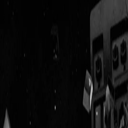
Geenstijl
Vlijmscherp en
ongefilterd nieuws