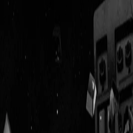
Geenstijl
Vlijmscherp en
ongefilterd nieuws