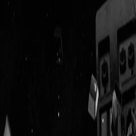
Geenstijl
Vlijmscherp en
ongefilterd nieuws