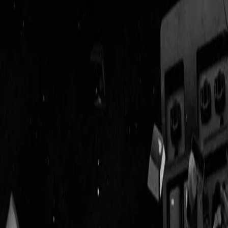
Geenstijl
Vlijmscherp en
ongefilterd nieuws