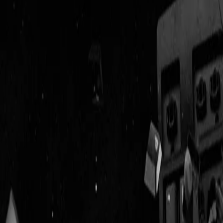
Geenstijl
Vlijmscherp en
ongefilterd nieuws