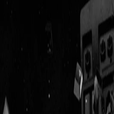
Geenstijl
ingelogd als
lid