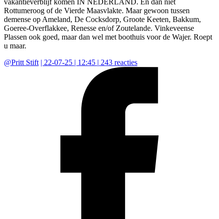
vakantieverblijf komen IN NEDERLAND. En dan niet
Rottumeroog of de Vierde Maasvlakte. Maar gewoon tussen
demense op Ameland, De Cocksdorp, Groote Keeten, Bakkum,
Goeree-Overflakkee, Renesse en/of Zoutelande. Vinkeveense
Plassen ook goed, maar dan wel met boothuis voor de Wajer. Roept
u maar.
@
Pritt Stift
|
22-07-25 | 12:45
|
243
reacties