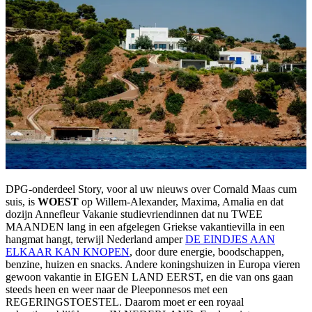
DPG-onderdeel Story, voor al uw nieuws over Cornald Maas cum
suis, is
WOEST
op Willem-Alexander, Maxima, Amalia en dat
dozijn Annefleur Vakanie studievriendinnen dat nu TWEE
MAANDEN lang in een afgelegen Griekse vakantievilla in een
hangmat hangt, terwijl Nederland amper
DE EINDJES AAN
ELKAAR KAN KNOPEN
, door dure energie, boodschappen,
benzine, huizen en snacks. Andere koningshuizen in Europa vieren
gewoon vakantie in EIGEN LAND EERST, en die van ons gaan
steeds heen en weer naar de Pleeponnesos met een
REGERINGSTOESTEL. Daarom moet er een royaal