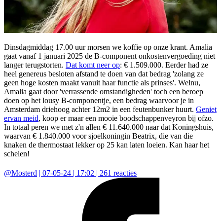
Dinsdagmiddag 17.00 uur morsen we koffie op onze krant. Amalia
gaat vanaf 1 januari 2025 de B-component onkostenvergoeding niet
langer terugstorten.
Dat komt neer op
: € 1.509.000. Eerder had ze
heel genereus besloten afstand te doen van dat bedrag 'zolang ze
geen hoge kosten maakt vanuit haar functie als prinses'. Welnu,
Amalia gaat door 'verrassende omstandigheden' toch een beroep
doen op het lousy B-componentje, een bedrag waarvoor je in
Amsterdam driehoog achter 12m2 in een feutenbunker huurt.
Geniet
ervan meid
, koop er maar een mooie boodschappenveyron bij ofzo.
In totaal peren we met z'n allen € 11.640.000 naar dat Koningshuis,
waarvan € 1.840.000 voor sjoelkoningin Beatrix, die van die
knaken de thermostaat lekker op 25 kan laten loeien. Kan haar het
schelen!
@
Mosterd
|
07-05-24 | 17:02
|
261
reacties