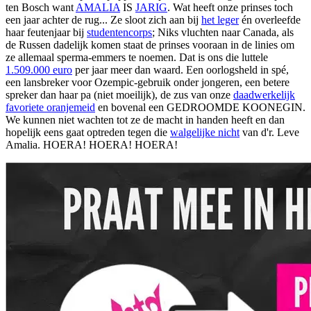
ten Bosch want
AMALIA
IS
JARIG
. Wat heeft onze prinses toch
een jaar achter de rug... Ze sloot zich aan bij
het leger
én overleefde
haar feutenjaar bij
studentencorps
; Niks vluchten naar Canada, als
de Russen dadelijk komen staat de prinses vooraan in de linies om
ze allemaal sperma-emmers te noemen. Dat is ons die luttele
1.509.000 euro
per jaar meer dan waard. Een oorlogsheld in spé,
een lansbreker voor Ozempic-gebruik onder jongeren, een betere
spreker dan haar pa (niet moeilijk), de zus van onze
daadwerkelijk
favoriete oranjemeid
en bovenal een GEDROOMDE KOONEGIN.
We kunnen niet wachten tot ze de macht in handen heeft en dan
hopelijk eens gaat optreden tegen die
walgelijke nicht
van d'r. Leve
Amalia. HOERA! HOERA! HOERA!