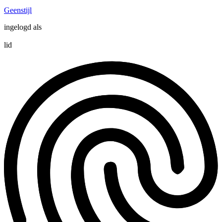
Geenstijl
ingelogd als
lid