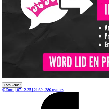
Lees verder
@
Zorro
|
07-12-25 | 21:30
|
280
reacties