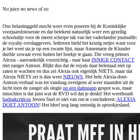
No juice no news of zo
Ons belastinggeld mocht weer even poseren bij de Koninklijke
voorjaarsfotosessie en dat betekent natuurlijk weer een gezellig
schooluitje voor de meest scherpe tak van het vaderlandse journaille:
de royalty-verslaggevers. Iedereen hield het keurig netjes want voor
je het weet sta je op een zwarte lijst, maar Annemarie de Klunder
durfde zowaar even buiten het boekje te gaan. Die vroeg prinses
Alexia - aanvankelijk voorzichtig - naar haar
INNIGE CONTACT
met zanger Antoon. Blijkt dus dat de royals daar helemaal niet op
zaten te wachten en dus zei Alexia ook eigenlijk NIETS, maar dat
Alexia NIETS zei is dan weer
NIEUWS
. Het hele Alexia-doet-
Antoon-verhaal was tot vandaag overigens al weer maanden uit de
lucht toen de zanger als single
op een datingapp
gespot was, maar
misschien is dat juist wat de RVD wil dat je denkt! Het weerhoudt
badpakcriticus
Jeroen Snel er niet van om te concluderen:
ALEXIA
DOET ANTOON
! Het bleef nog lang onrustig in sprookjesland.