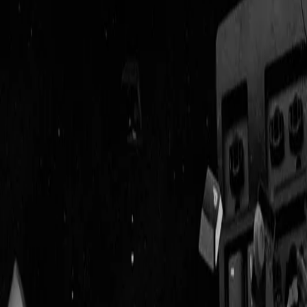
Geenstijl
Vlijmscherp en
ongefilterd nieuws