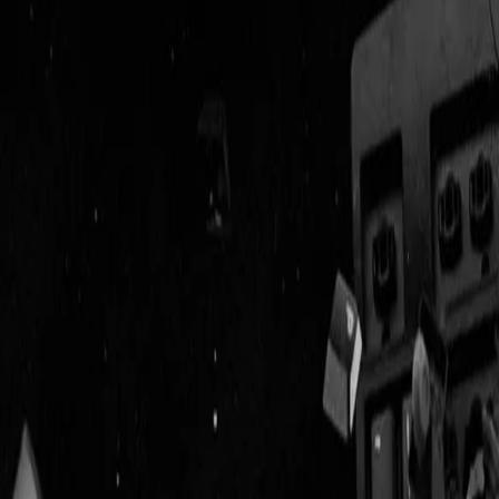
Geenstijl
Vlijmscherp en
ongefilterd nieuws