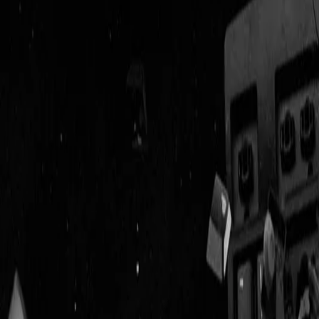
Geenstijl
Vlijmscherp en
ongefilterd nieuws