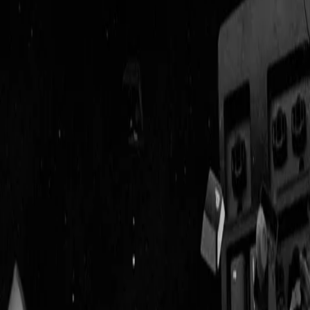
Geenstijl
Vlijmscherp en
ongefilterd nieuws