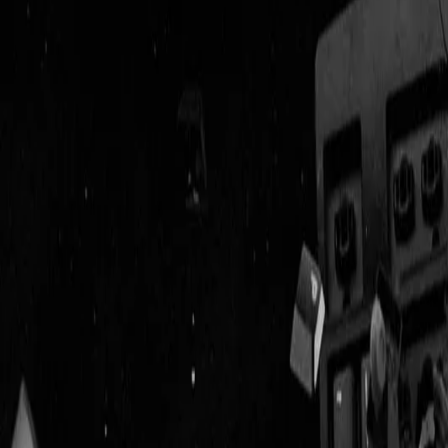
Geenstijl
Vlijmscherp en
ongefilterd nieuws