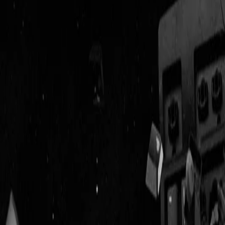
Geenstijl
Vlijmscherp en
ongefilterd nieuws