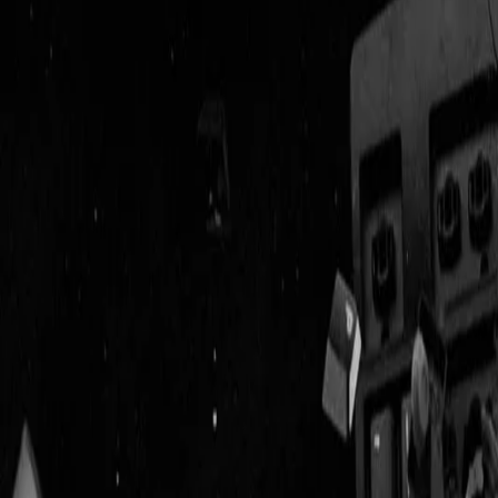
Geenstijl
Vlijmscherp en
ongefilterd nieuws