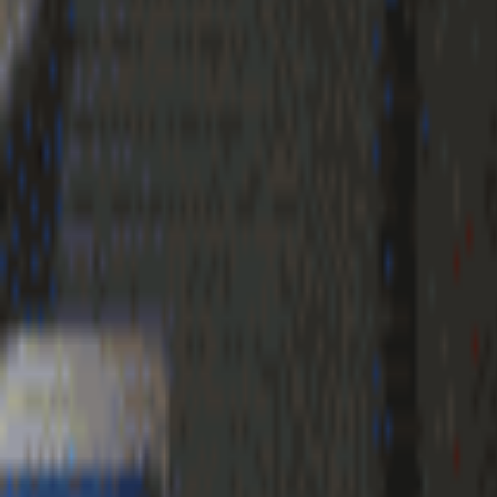
Geenstijl
Vlijmscherp en
ongefilterd nieuws