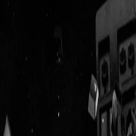
Geenstijl
Vlijmscherp en
ongefilterd nieuws