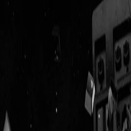
Geenstijl
Vlijmscherp en
ongefilterd nieuws