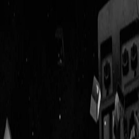
Geenstijl
Vlijmscherp en
ongefilterd nieuws