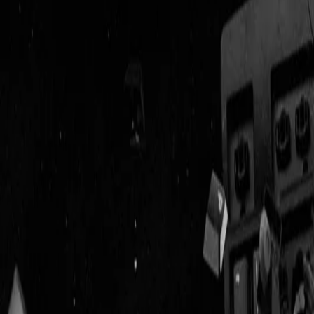
Geenstijl
Vlijmscherp en
ongefilterd nieuws