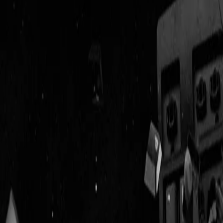
Geenstijl
Vlijmscherp en
ongefilterd nieuws