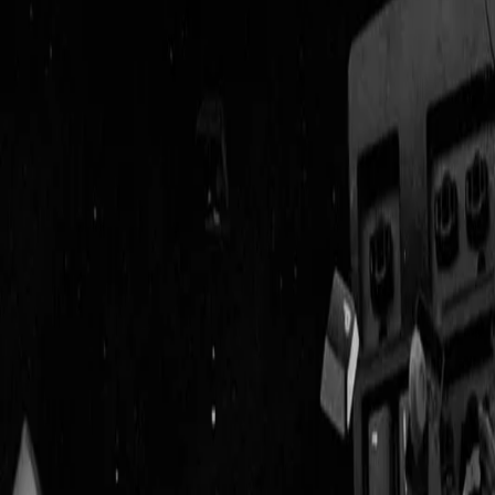
Geenstijl
Vlijmscherp en
ongefilterd nieuws