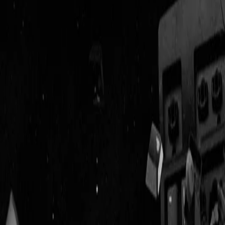
Geenstijl
Vlijmscherp en
ongefilterd nieuws