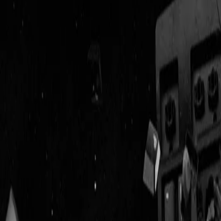
Geenstijl
Vlijmscherp en
ongefilterd nieuws