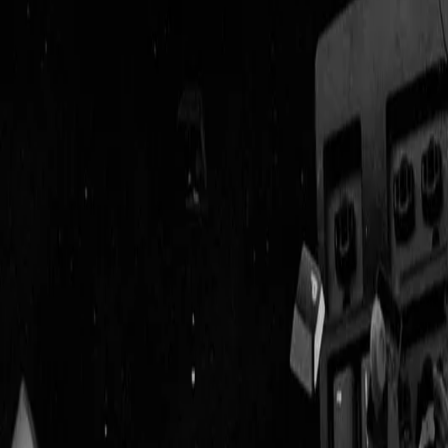
Geenstijl
Vlijmscherp en
ongefilterd nieuws