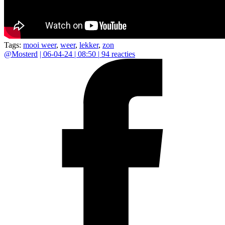
Tags:
mooi weer
,
weer
,
lekker
,
zon
@
Mosterd
|
06-04-24 | 08:50
|
94
reacties