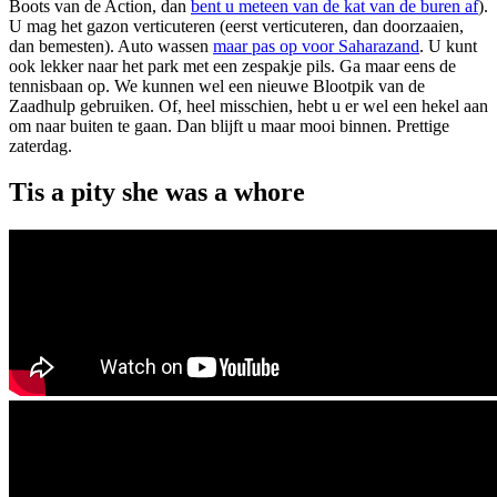
Boots van de Action, dan
bent u meteen van de kat van de buren af
).
U mag het gazon verticuteren (eerst verticuteren, dan doorzaaien,
dan bemesten). Auto wassen
maar pas op voor Saharazand
. U kunt
ook lekker naar het park met een zespakje pils. Ga maar eens de
tennisbaan op. We kunnen wel een nieuwe Blootpik van de
Zaadhulp gebruiken. Of, heel misschien, hebt u er wel een hekel aan
om naar buiten te gaan. Dan blijft u maar mooi binnen. Prettige
zaterdag.
Tis a pity she was a whore