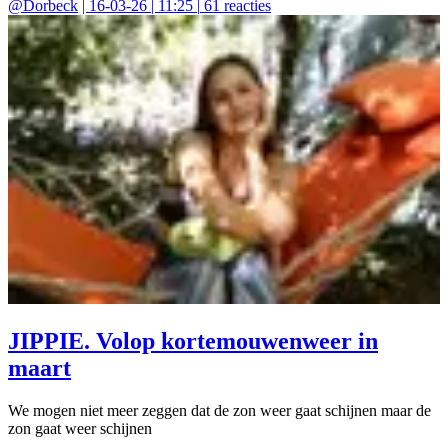
@
Dorbeck
|
16-03-26 | 11:25
|
61
reacties
JIPPIE. Volop kortemouwenweer in
maart
We mogen niet meer zeggen dat de zon weer gaat schijnen maar de
zon gaat weer schijnen