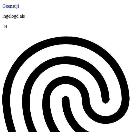
Geenstijl
ingelogd als
lid