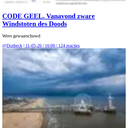
CODE GEEL. Vanavond zware
Windstoten des Doods
Wees gewaarschuwd
@
Dorbeck
|
11-05-26 | 16:00
|
124
reacties