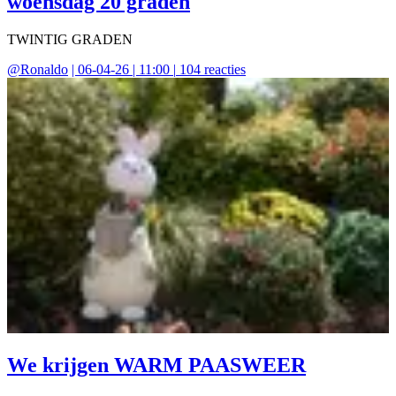
woensdag 20 graden
TWINTIG GRADEN
@
Ronaldo
|
06-04-26 | 11:00
|
104
reacties
We krijgen WARM PAASWEER