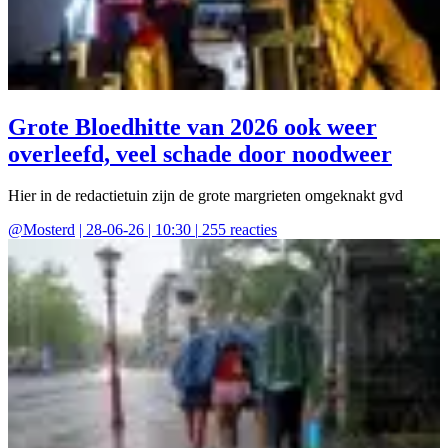
Grote Bloedhitte van 2026 ook weer
overleefd, veel schade door noodweer
Hier in de redactietuin zijn de grote margrieten omgeknakt gvd
@
Mosterd
|
28-06-26 | 10:30
|
255
reacties