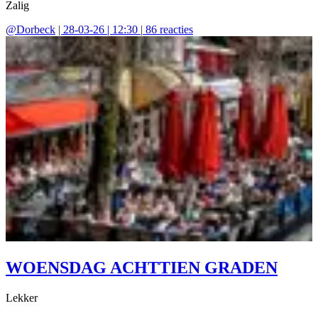
Zalig
@
Dorbeck
|
28-03-26 | 12:30
|
86
reacties
WOENSDAG ACHTTIEN GRADEN
Lekker