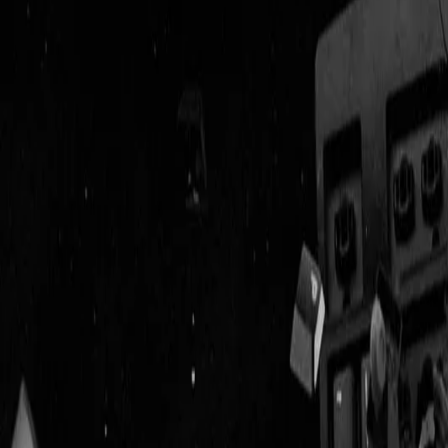
Geenstijl
Vlijmscherp en
ongefilterd nieuws