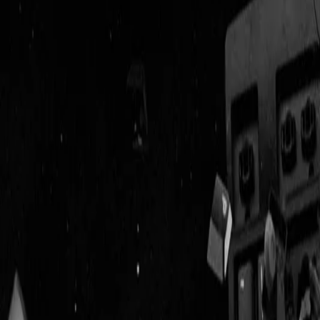
Geenstijl
Vlijmscherp en
ongefilterd nieuws