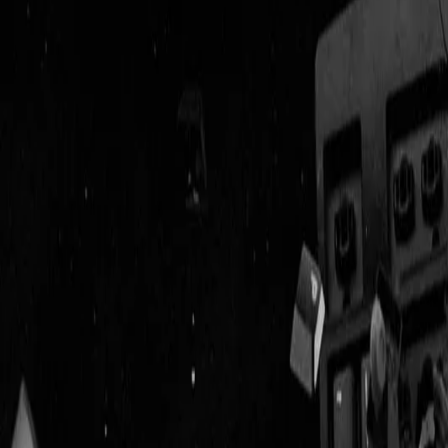
Geenstijl
Vlijmscherp en
ongefilterd nieuws