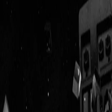
Geenstijl
Vlijmscherp en
ongefilterd nieuws