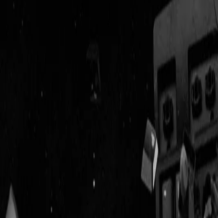
Geenstijl
Vlijmscherp en
ongefilterd nieuws