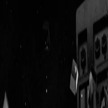
Geenstijl
Vlijmscherp en
ongefilterd nieuws