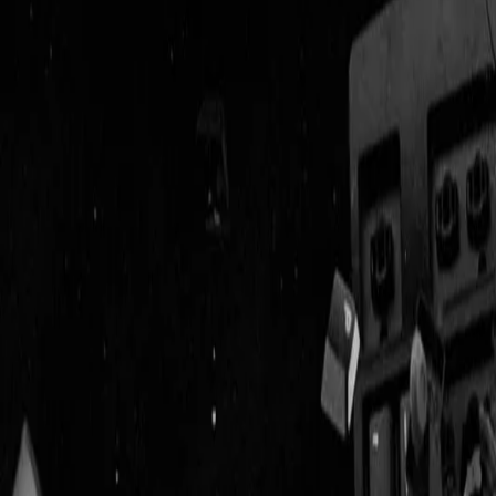
Geenstijl
Vlijmscherp en
ongefilterd nieuws