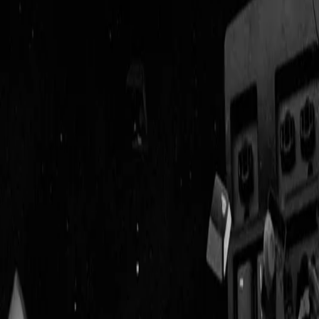
Geenstijl
Vlijmscherp en
ongefilterd nieuws