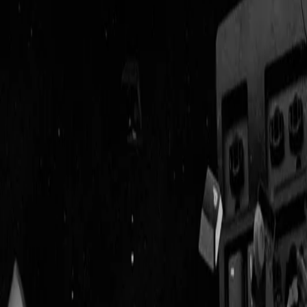
Geenstijl
Vlijmscherp en
ongefilterd nieuws