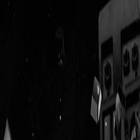
Geenstijl
Vlijmscherp en
ongefilterd nieuws