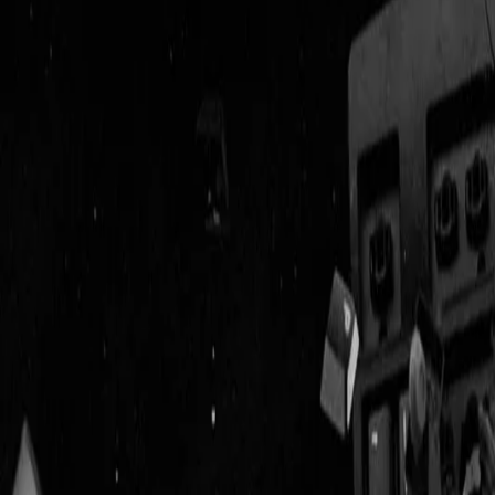
Geenstijl
ingelogd als
lid